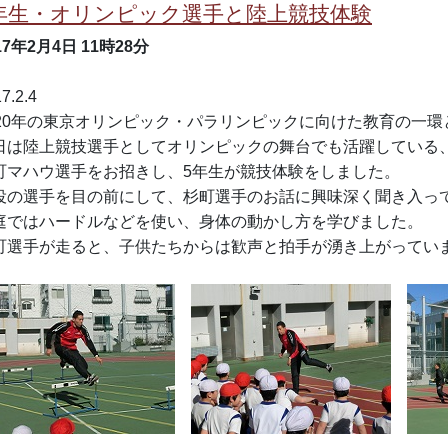
年生・オリンピック選手と陸上競技体験
17年2月4日
11時28分
7.2.4
020年の東京オリンピック・パラリンピックに向けた教育の一環
日は陸上競技選手としてオリンピックの舞台でも活躍している
町マハウ選手をお招きし、5年生が競技体験をしました。
役の選手を目の前にして、杉町選手のお話に興味深く聞き入っ
庭ではハードルなどを使い、身体の動かし方を学びました。
町選手が走ると、子供たちからは歓声と拍手が湧き上がってい