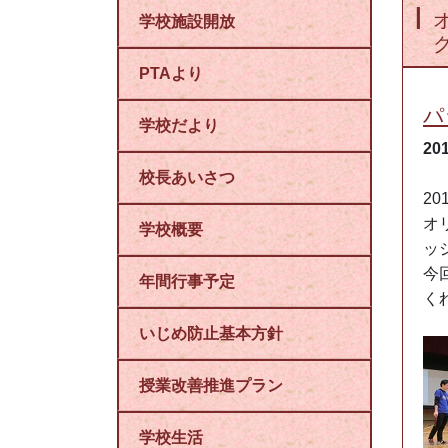
学校施設開放
PTAより
パ
学校だより
20
校長あいさつ
201
オ
学校概要
ッ
今
年間行事予定
く
いじめ防止基本方針
授業改善推進プラン
学校生活