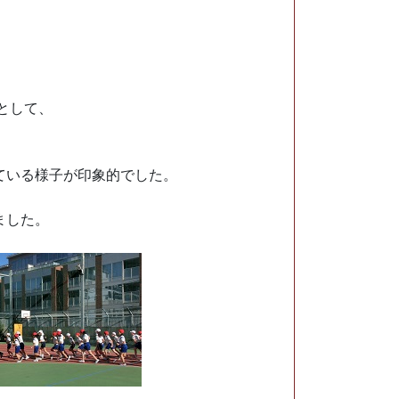
として、
、
ている様子が印象的でした。
ました。