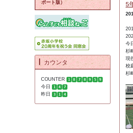
ポート版）
5
20
201
2
今
杉
現
カウンタ
校
杉
COUNTER
1
8
7
8
9
5
9
今日
1
4
7
昨日
3
1
4