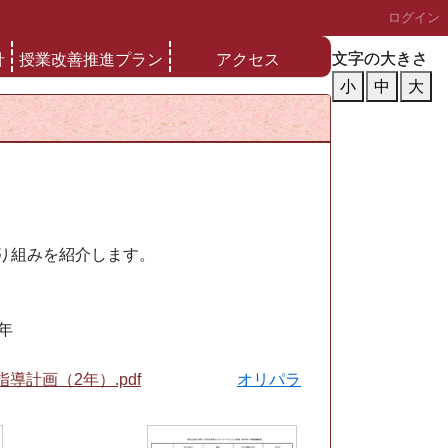
ログイン
文字の大きさ
文字の大きさ
針
授業改善推進プラン
アクセス
小
小
中
中
大
大
り組みを紹介します。
第2学年
導計画（2年）.pdf
オリパラ