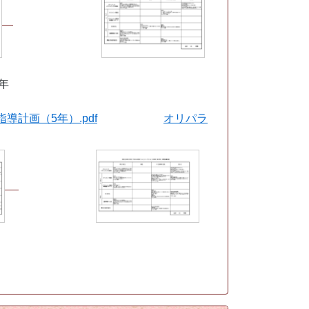
第5学年
導計画（5年）.pdf
オリパラ