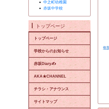
中之町幼稚園
赤坂中学校
トップページ
トップページ
年
学校からのお知らせ
赤坂Diary✍
AKA★CHANNEL
チラシ・アナウンス
（
サイトマップ